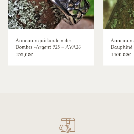
Anneau « guirlande » des
Anneau « 
Dombes -Argent 925 – AVA26
Dauphiné 
155,00
€
1400,00
€