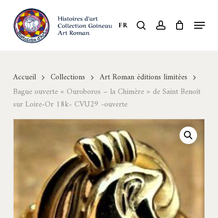
Skip
to
Menu
search
account
FR
Close
main
Menu
content
Accueil
Collections
Art Roman éditions limitées
Bague ouverte « Ouroboros – la Chimère » de Saint Benoît
sur Loire-Or 18k- CVU29 -ouverte