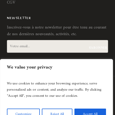
CGV
NEWSLETTER
Inscrivez-vous à notre newsletter pour être tenu au courant
de nos dernières nouveautés, activités, etc.
J'accepte les
termes et conditions
We value your privacy
We use cookies to enhance your browsing experience, serve
Création de site internet
Agence Lyonnaise © Copyright 2021
personalized ads or content, and analyze our traffic. By clicking
Histoires d'art
"Accept All", you consent to our use of cookies.
Avec le soutien de
Customize
Reject All
Accept All