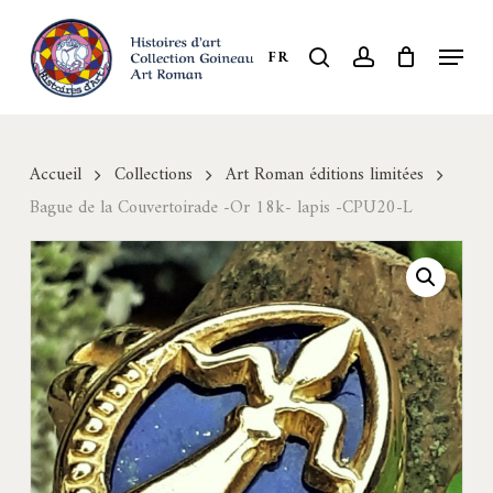
Skip
to
Menu
search
account
FR
Close
main
Menu
content
Accueil
Collections
Art Roman éditions limitées
Bague de la Couvertoirade -Or 18k- lapis -CPU20-L