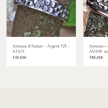
Anneau d’Autun – Argent 925 –
Anneau « o
ATA73
AVA90- ou
140,00
€
185,00
€