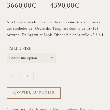
Plage
3660,00
€
–
4390,00
€
de
prix :
A la Couvertoirade, les stèles du vieux cimetière sont ornés
3660,00€
des symboles de l’Ordre des Templiers dont la de lys.(12)
à
Aveyron- En Argent et Lapis. Disponible de la taille 52 à 64
4390,00€
TAILLE-SIZE
Choisir une option
AJOUTER AU PANIER
Catégories :
Art Roman éditions limitées
,
Bagues
,