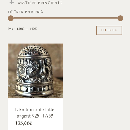
MATIÈRE PRINCIPALE
FILTRER PAR PRIX
Pri
Pri
Prix :
130€
—
140€
min
ma
FILTRER
Dé « lion » de Lille
-argent 925 -TA59
135,00
€