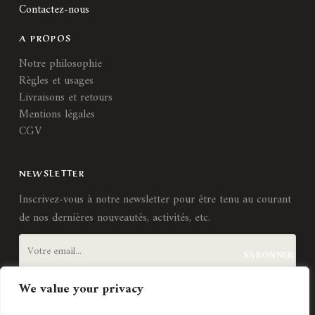
Contactez-nous
A PROPOS
Notre philosophie
Règles et usages
Livraisons et retours
Mentions légales
CGV
NEWSLETTER
Inscrivez-vous à notre newsletter pour être tenu au courant
de nos dernières nouveautés, activités, etc.
We value your privacy
J'accepte les
termes et conditions