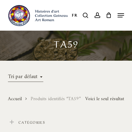
Skip
to
Menu
search
account
FR
Close
main
Menu
content
TA59
Tri par défaut
Accueil
Produits identifiés “TA59”
Voici le seul résultat
CATÉGORIES