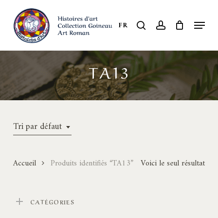
Skip
to
Menu
search
account
FR
Close
main
Menu
content
TA13
Tri par défaut
Accueil
Produits identifiés “TA13”
Voici le seul résultat
CATÉGORIES