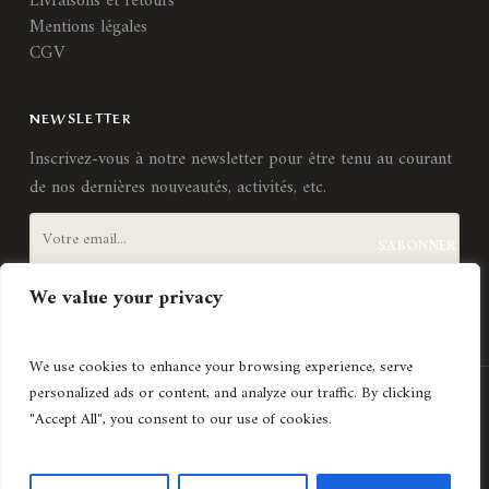
Livraisons et retours
Mentions légales
CGV
NEWSLETTER
Inscrivez-vous à notre newsletter pour être tenu au courant
de nos dernières nouveautés, activités, etc.
We value your privacy
J'accepte les
termes et conditions
We use cookies to enhance your browsing experience, serve
personalized ads or content, and analyze our traffic. By clicking
Création de site internet
Agence Lyonnaise © Copyright 2021
"Accept All", you consent to our use of cookies.
Histoires d'art