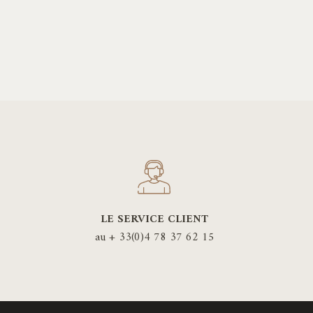
60,00€
sieurs
30,00€
iations.
ions
vent
e
isies
ge
LE SERVICE CLIENT
duit
au + 33(0)4 78 37 62 15