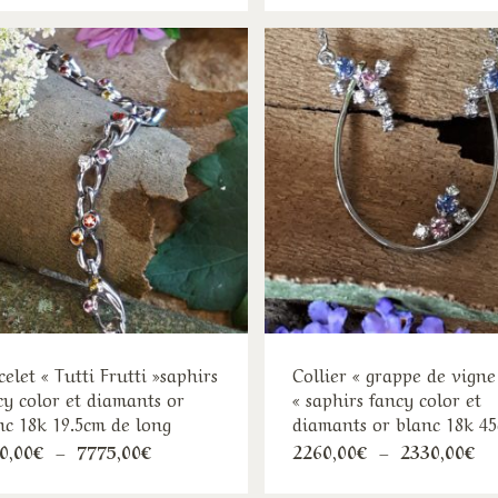
a
a
à
à
plusieurs
plu
2890,00€
22
variations.
var
Les
Les
options
opt
peuvent
peu
être
êtr
choisies
cho
sur
sur
la
la
page
pa
du
du
produit
pro
celet « Tutti Frutti »saphirs
Collier « grappe de vigne
cy color et diamants or
« saphirs fancy color et
nc 18k 19.5cm de long
diamants or blanc 18k 4
Ce
Ce
Plage
Pl
0,00
€
–
7775,00
€
2260,00
€
–
2330,00
€
de
de
produit
pro
prix :
pr