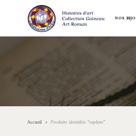
Skip
to
NOS BIJ
main
content
Accueil
Produits identifiés “saphirs”