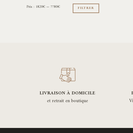
Prix
Prix
Prix :
1820€
—
7780€
min
max
FILTRER
LIVRAISON À DOMICILE
et retrait en boutique
V