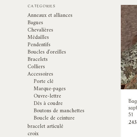
CATÉGORIES
Anneaux et alliances
Bagues
Chevalières
Médailles
Pendentifs
Boucles d'oreilles
Bracelets
Colliers
Accessoires
Porte clé
Marque-pages
Ouvre-lettre
Bag
Dés à coudre
sap
Boutons de manchettes
51
Boucle de ceinture
243
bracelet articulé
croix