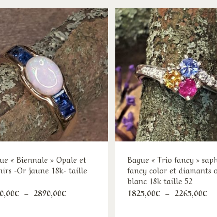
ue « Biennale » Opale et
Bague « Trio fancy » saph
hirs -Or jaune 18k- taille
fancy color et diamants 
blanc 18k taille 52
Ce
Ce
Plage
Pl
0,00
€
–
2890,00
€
1825,00
€
–
2265,00
€
de
de
produit
pro
prix :
pr
2430,00€
18