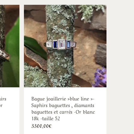
irs
Bague joaillerie »blue line »-
or
Saphirs baguettes , diamants
baguettes et carrés -Or blanc
18k -taille 52
age
3300,00
€
duit
ix :
25,00€