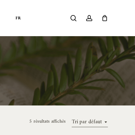
search
account
S
FR
5 résultats affichés
Tri par défaut