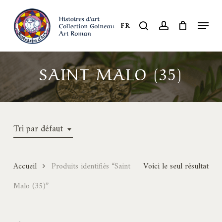
Skip
to
Menu
search
account
FR
Close
main
Menu
content
SAINT MALO (35)
Tri par défaut
Accueil
Produits identifiés “Saint
Voici le seul résultat
Malo (35)”