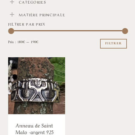
CATÉGORIES
MATIÈRE PRINCIPALE
FILTRER PAR PRIX
Pri
Pri
Prix :
180€
—
190€
min
ma
FILTRER
Anneau de Saint
Malo -argent 925