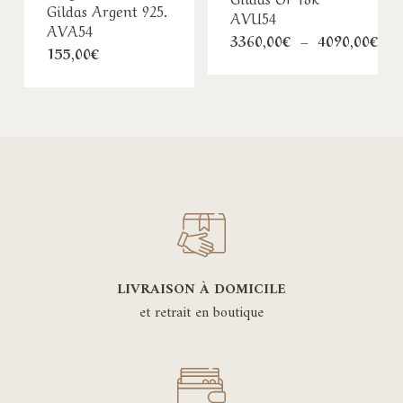
Gildas Argent 925.
AVU54
AVA54
Pla
3360,00
€
–
4090,00
€
155,00
€
de
pri
336
à
409
LIVRAISON À DOMICILE
et retrait en boutique