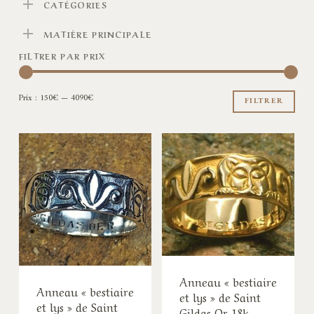
CATÉGORIES
MATIÈRE PRINCIPALE
FILTRER PAR PRIX
Pri
Pri
Prix :
150€
—
4090€
min
ma
FILTRER
Anneau « bestiaire
Anneau « bestiaire
et lys » de Saint
et lys » de Saint
Gildas Or 18k