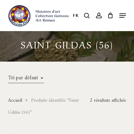
Skip
to
Menu
search
account
FR
Close
main
Menu
content
SAINT GILDAS (56)
Tri par défaut
Accueil
Produits identifiés “Saint
2 résultats affichés
Gildas (56)”