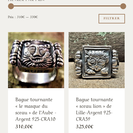
Pri
Pri
Prix :
310€
—
330€
min
ma
FILTRER
Bague tournante
Bague tournante
« le masque du
« sceau lion » de
sceau » de l’Aube -
Lille-Argent 925-
Argent 925-CRA10
CRA59
310,00
€
325,00
€