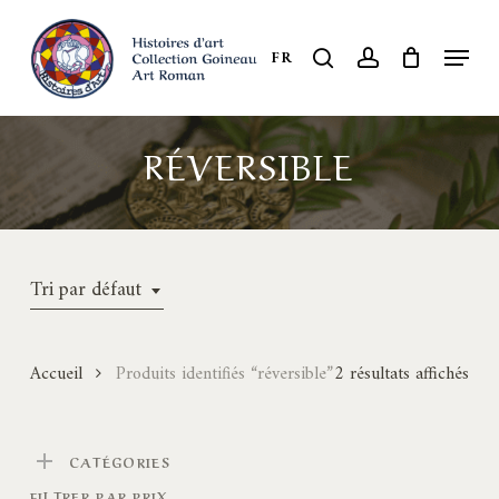
Skip
to
Menu
search
account
FR
Close
main
Menu
content
RÉVERSIBLE
Tri par défaut
Accueil
Produits identifiés “réversible”
2 résultats affichés
CATÉGORIES
FILTRER PAR PRIX