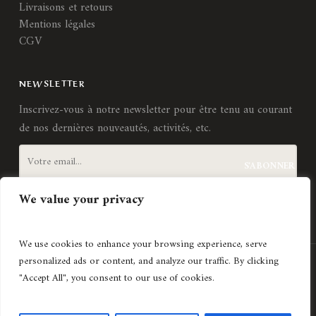
Livraisons et retours
Mentions légales
CGV
NEWSLETTER
Inscrivez-vous à notre newsletter pour être tenu au courant
de nos dernières nouveautés, activités, etc.
We value your privacy
J'accepte les
termes et conditions
We use cookies to enhance your browsing experience, serve
personalized ads or content, and analyze our traffic. By clicking
Création de site internet
Agence Lyonnaise © Copyright 2021
"Accept All", you consent to our use of cookies.
Histoires d'art