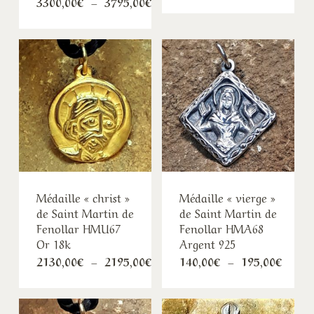
Plage
3300,00
€
–
3795,00
€
prix :
de
140,0
prix :
à
3300,00€
195,0
à
3795,00€
Médaille « christ »
Médaille « vierge »
de Saint Martin de
de Saint Martin de
Fenollar HMU67
Fenollar HMA68
Or 18k
Argent 925
Plage
Plage
2130,00
€
–
2195,00
€
140,00
€
–
195,00
€
de
de
prix :
prix :
2130,00€
140,0
à
à