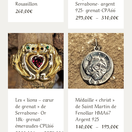
Roussillon
Serrabone- argent
925- grenat-CPA66
260,00
€
Plage
295,00
€
–
310,00
€
de
prix :
295,0
à
310,0
Les « lions – cœur
Médaille « christ »
de grenat » de
de Saint Martin de
Serrabone- Or
Fenollar HMA67
18k- grenat-
Argent 925
émeraudes-CPU66
Plage
140,00
€
–
195,00
€
de