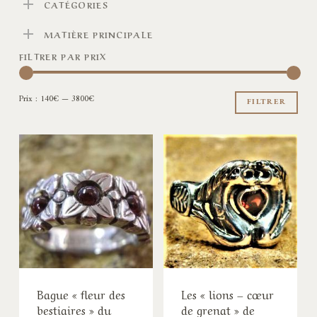
CATÉGORIES
MATIÈRE PRINCIPALE
FILTRER PAR PRIX
Pri
Pri
Prix :
140€
—
3800€
min
ma
FILTRER
Bague « fleur des
Les « lions – cœur
bestiaires » du
de grenat » de