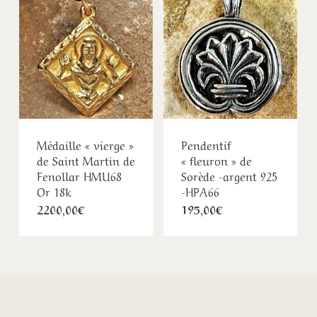
2195,00€
195,0
Médaille « vierge »
Pendentif
de Saint Martin de
« fleuron » de
Fenollar HMU68
Sorède -argent 925
Or 18k
-HPA66
2200,00
€
195,00
€