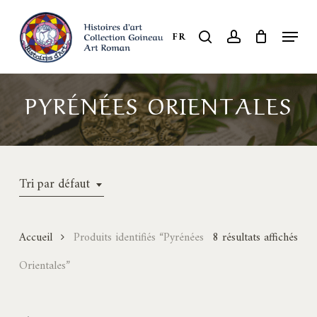
Skip
to
Menu
search
account
FR
Close
main
Menu
content
PYRÉNÉES ORIENTALES
Tri par défaut
Accueil
Produits identifiés “Pyrénées
8 résultats affichés
Orientales”