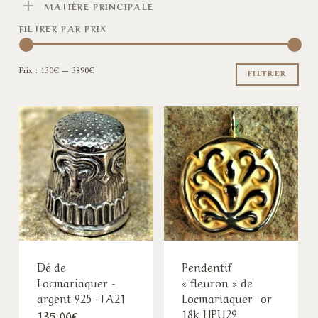
MATIÈRE PRINCIPALE
FILTRER PAR PRIX
Pri
Pri
Prix :
130€
—
3890€
min
ma
FILTRER
Dé de
Pendentif
Locmariaquer -
« fleuron » de
argent 925 -TA21
Locmariaquer -or
18k HPU29
135,00
€