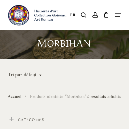
Skip
to
Menu
search
account
FR
Close
main
Menu
content
MORBIHAN
Tri par défaut
Accueil
Produits identifiés “Morbihan”
2 résultats affichés
CATÉGORIES