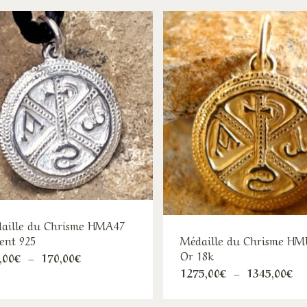
aille du Chrisme HMA47
ent 925
Médaille du Chrisme HM
Or 18k
Ce
Plage
,00
€
–
170,00
€
de
Ce
Pl
1275,00
€
–
1345,00
€
produit
prix :
de
pro
115,00€
a
pr
à
12