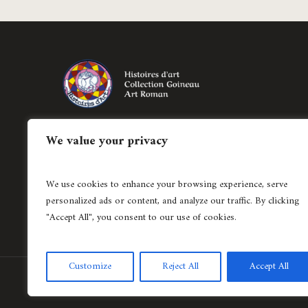
Création de bijoux historiés régionaux et
We value your privacy
création de pièces uniques en joaillerie
contemporaine.
We use cookies to enhance your browsing experience, serve
04 78 37 62 15
personalized ads or content, and analyze our traffic. By clicking
"Accept All", you consent to our use of cookies.
Customize
Reject All
Accept All
Création de site internet
Agence Lyonnaise © Copyright 2021 