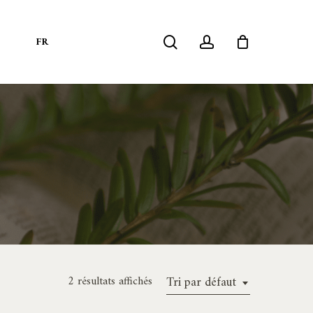
search
account
S
FR
2 résultats affichés
Tri par défaut