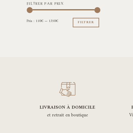
FILTRER PAR PRIX
Prix
Prix
Prix :
110€
—
1350€
min
max
FILTRER
LIVRAISON À DOMICILE
et retrait en boutique
V