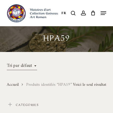
Skip
to
Menu
search
account
FR
Close
main
Menu
content
HPA59
Tri par défaut
Accueil
Produits identifiés “HPA59”
Voici le seul résultat
CATÉGORIES