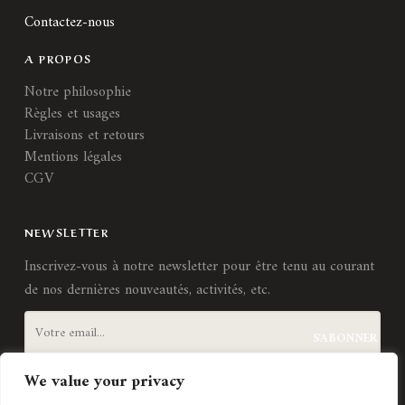
Contactez-nous
A PROPOS
Notre philosophie
Règles et usages
Livraisons et retours
Mentions légales
CGV
NEWSLETTER
Inscrivez-vous à notre newsletter pour être tenu au courant
de nos dernières nouveautés, activités, etc.
We value your privacy
J'accepte les
termes et conditions