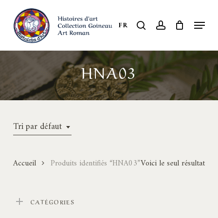
Skip
to
Menu
search
account
FR
Close
main
Menu
content
HNA03
Tri par défaut
Accueil
Produits identifiés “HNA03”
Voici le seul résultat
CATÉGORIES