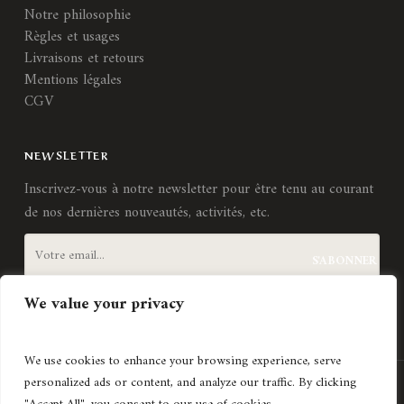
Notre philosophie
Règles et usages
Livraisons et retours
Mentions légales
CGV
NEWSLETTER
Inscrivez-vous à notre newsletter pour être tenu au courant
de nos dernières nouveautés, activités, etc.
We value your privacy
J'accepte les
termes et conditions
We use cookies to enhance your browsing experience, serve
personalized ads or content, and analyze our traffic. By clicking
Création de site internet
Agence Lyonnaise © Copyright 2021