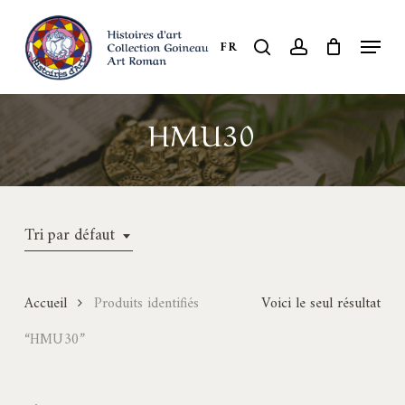
Skip
to
Menu
search
account
FR
Close
main
Menu
content
HMU30
Tri par défaut
Accueil
Produits identifiés
Voici le seul résultat
“HMU30”