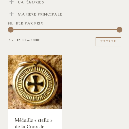
CATÉGORIES
MATIÈRE PRINCIPALE
FILTRER PAR PRIX
Pri
Pri
Prix :
1230€
—
1300€
min
ma
FILTRER
Médaille « stelle »
de la Croix de