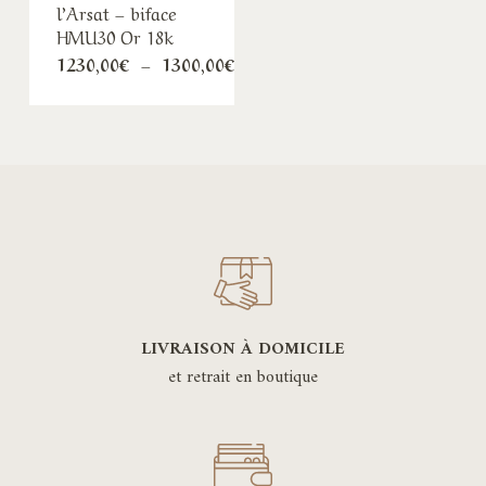
l’Arsat – biface
HMU30 Or 18k
Plage
1230,00
€
–
1300,00
€
de
prix :
1230,00€
à
1300,00€
LIVRAISON À DOMICILE
et retrait en boutique