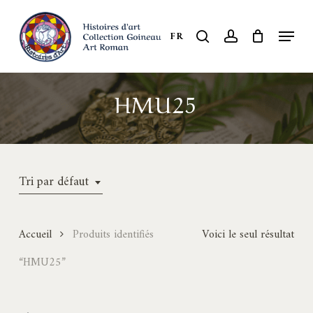
Skip
to
Menu
search
account
FR
Close
main
Menu
content
HMU25
Tri par défaut
Accueil
Produits identifiés
Voici le seul résultat
“HMU25”