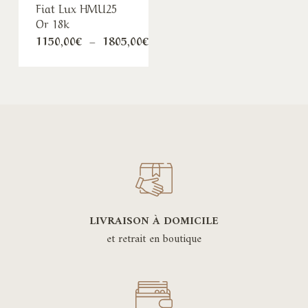
Fiat Lux HMU25
Or 18k
Plage
1150,00
€
–
1805,00
€
de
prix :
1150,00€
à
1805,00€
LIVRAISON À DOMICILE
et retrait en boutique