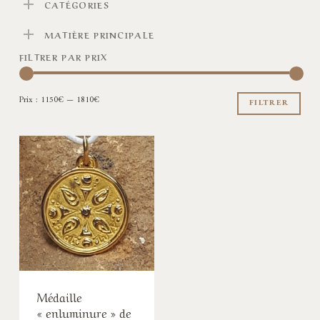
CATÉGORIES
MATIÈRE PRINCIPALE
FILTRER PAR PRIX
Pri
Pri
Prix :
1150€
—
1810€
min
ma
FILTRER
Médaille
« enluminure » de