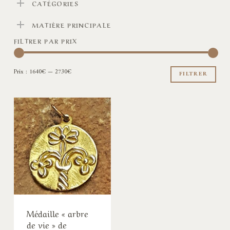
CATÉGORIES
MATIÈRE PRINCIPALE
FILTRER PAR PRIX
Pri
Pri
Prix :
1640€
—
2730€
min
ma
FILTRER
Médaille « arbre
de vie » de