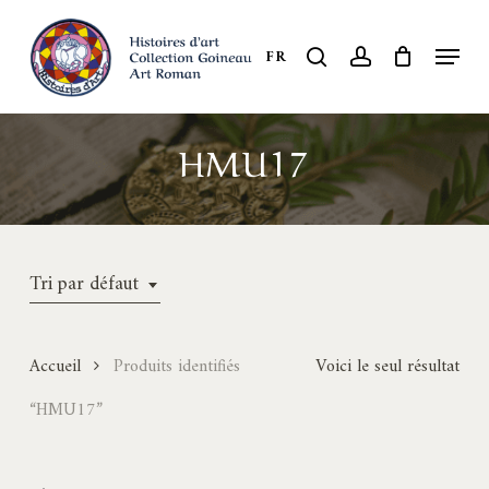
Skip
to
Menu
search
account
FR
Close
main
Menu
content
HMU17
Tri par défaut
Accueil
Produits identifiés
Voici le seul résultat
“HMU17”