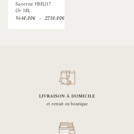
Saverne HMU17
Or 18k
Plage
1640,00
€
–
2730,00
€
de
prix :
1640,00€
à
2730,00€
LIVRAISON À DOMICILE
et retrait en boutique