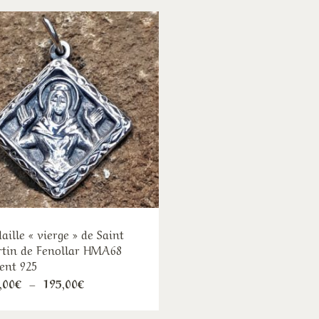
aille « vierge » de Saint
tin de Fenollar HMA68
ent 925
Ce
Plage
,00
€
–
195,00
€
de
produit
prix :
140,00€