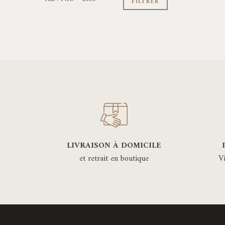
min
max
FILTRER
LIVRAISON À DOMICILE
et retrait en boutique
V