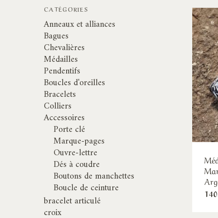
CATÉGORIES
Anneaux et alliances
Bagues
Chevalières
Médailles
Pendentifs
Boucles d'oreilles
Bracelets
Colliers
Accessoires
Porte clé
Marque-pages
Ouvre-lettre
Méd
Dés à coudre
Mar
Boutons de manchettes
Arg
Boucle de ceinture
140
bracelet articulé
croix