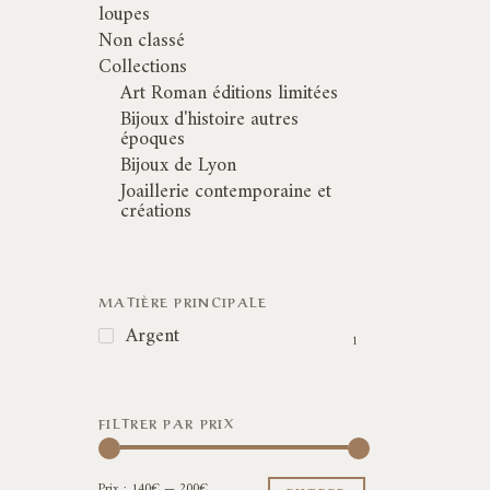
loupes
Non classé
Collections
Art Roman éditions limitées
Bijoux d'histoire autres
époques
Bijoux de Lyon
Joaillerie contemporaine et
créations
MATIÈRE PRINCIPALE
Argent
1
FILTRER PAR PRIX
Prix
Prix
Prix :
140€
—
200€