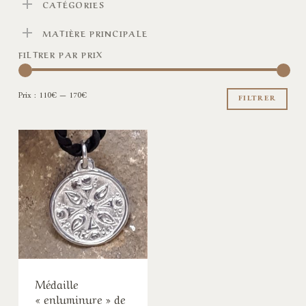
CATÉGORIES
MATIÈRE PRINCIPALE
FILTRER PAR PRIX
Pri
Pri
Prix :
110€
—
170€
min
ma
FILTRER
Médaille
« enluminure » de