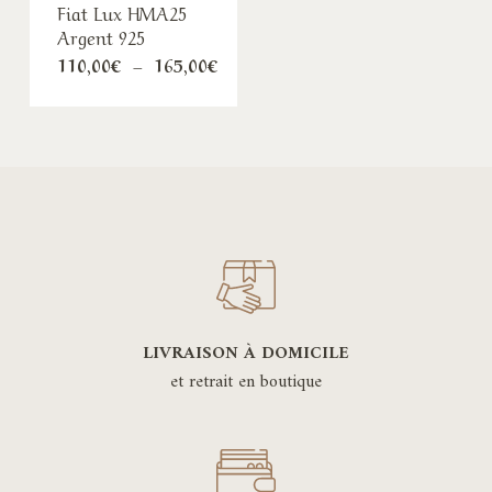
Fiat Lux HMA25
Argent 925
Plage
110,00
€
–
165,00
€
de
prix :
110,00€
à
165,00€
LIVRAISON À DOMICILE
et retrait en boutique