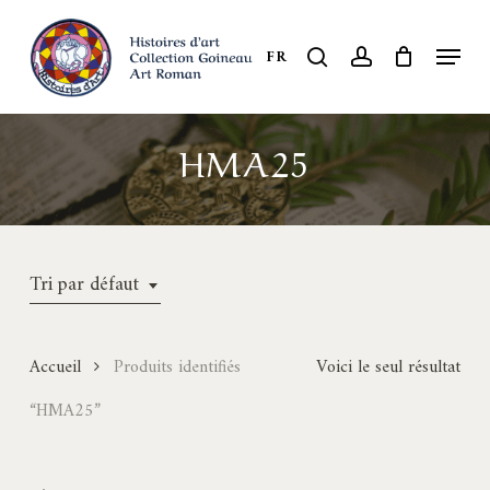
Skip
to
Menu
search
account
FR
Close
main
Menu
content
HMA25
Tri par défaut
Accueil
Produits identifiés
Voici le seul résultat
“HMA25”