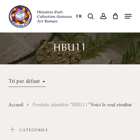
Skip
to
Menu
search
account
FR
Close
main
Menu
content
HBU11
Tri par défaut
Accueil
Produits identifiés “HBU11”
Voici le seul résultat
CATÉGORIES