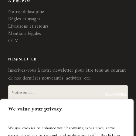
A PROPOS
Notre philosophie
Règles et usages
Livraisons et retours
Mentions légales
CGV
NEWSLETTER
Inscrivez-vous à notre newsletter pour être tenu au courant
de nos dernières nouveautés, activités, etc.
We value your privacy
J'accepte les
termes et conditions
We use cookies to enhance your browsing experience, serve
personalized ads or content, and analyze our traffic. By clicking