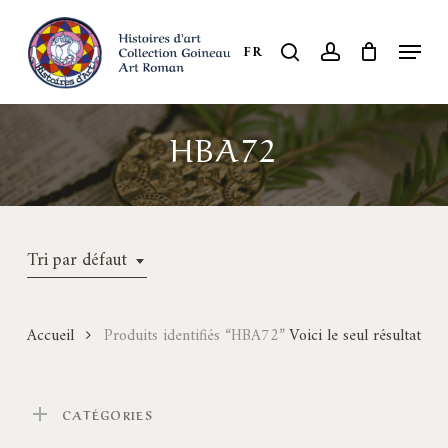
Skip
to
Menu
search
account
FR
Close
main
Menu
content
HBA72
Tri par défaut
Accueil
Produits identifiés “HBA72”
Voici le seul résultat
CATÉGORIES