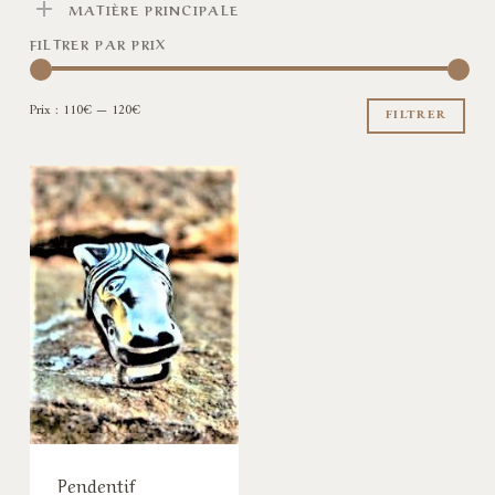
MATIÈRE PRINCIPALE
FILTRER PAR PRIX
Pri
Pri
Prix :
110€
—
120€
min
ma
FILTRER
Pendentif