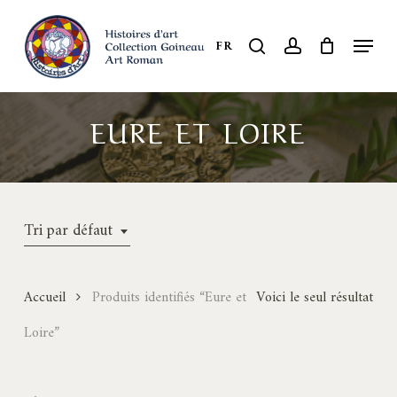
Skip
to
Menu
search
account
FR
Close
main
Menu
content
EURE ET LOIRE
Tri par défaut
Accueil
Produits identifiés “Eure et
Voici le seul résultat
Loire”