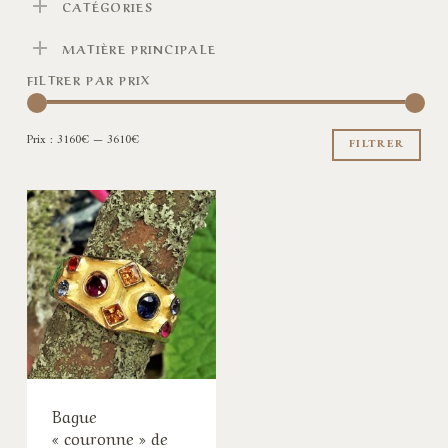
CATÉGORIES
MATIÈRE PRINCIPALE
FILTRER PAR PRIX
Pri
Pri
Prix :
3160€
—
3610€
min
ma
FILTRER
Bague
« couronne » de