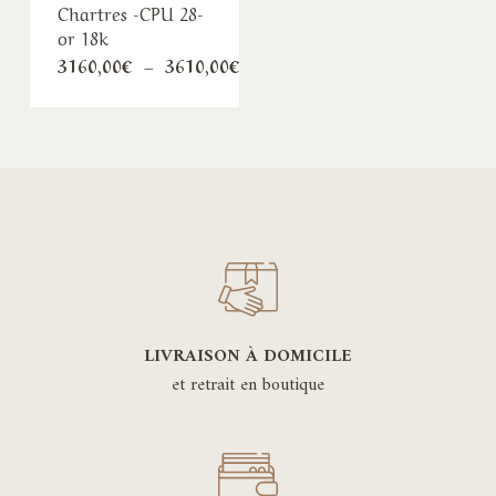
Chartres -CPU 28-
or 18k
Plage
3160,00
€
–
3610,00
€
de
prix :
3160,00€
à
3610,00€
LIVRAISON À DOMICILE
et retrait en boutique