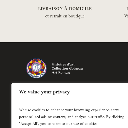
LIVRAISON À DOMICILE
et retrait en boutique
V
Création de bijoux historiés régionaux et
We value your privacy
création de pièces uniques en joaillerie
contemporaine.
We use cookies to enhance your browsing experience, serve
04 78 37 62 15
personalized ads or content, and analyze our traffic. By clicking
"Accept All", you consent to our use of cookies.