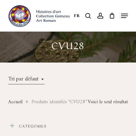
Skip
to
Menu
search
account
FR
Close
main
Menu
content
CVU28
Tri par défaut
Accueil
Produits identifiés “CVU28”
Voici le seul résultat
CATÉGORIES