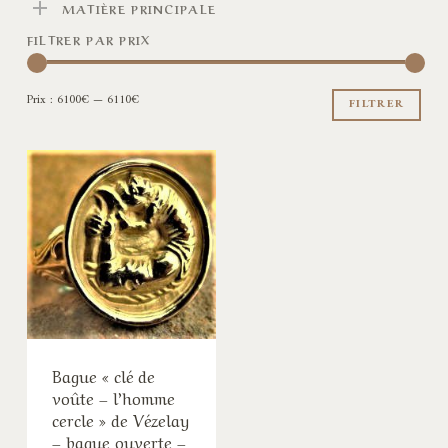
MATIÈRE PRINCIPALE
FILTRER PAR PRIX
Pri
Pri
Prix :
6100€
—
6110€
min
ma
FILTRER
Bague « clé de
voûte – l’homme
cercle » de Vézelay
– bague ouverte –