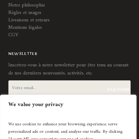
Notre philosophie
Règles et usages
Livraisons et retours
Mentions légales
CGV
NEWSLETTER
Inscrivez-vous à notre newsletter pour être tenu au courant
de nos dernières nouveautés, activités, etc.
We value your privacy
J'accepte les
termes et conditions
We use cookies to enhance your browsing experience, serve
personalized ads or content, and analyze our traffic. By clicking
Création de site internet
Agence Lyonnaise © Copyright 2021