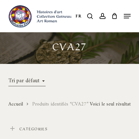
Skip
to
Menu
search
account
FR
Close
main
Menu
content
CVA27
Tri par défaut
Accueil
Produits identifiés “CVA27”
Voici le seul résultat
CATÉGORIES