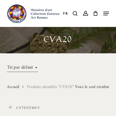
Skip
to
Menu
search
account
FR
Close
main
Menu
content
CVA20
Tri par défaut
Accueil
Produits identifiés “CVA20”
Voici le seul résultat
CATÉGORIES