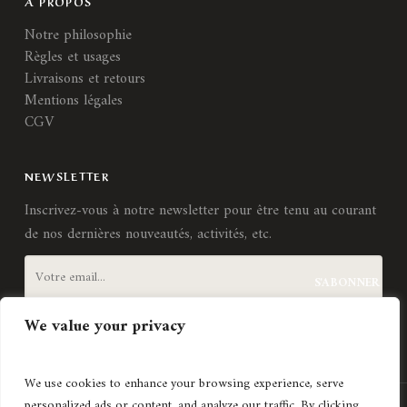
A PROPOS
Notre philosophie
Règles et usages
Livraisons et retours
Mentions légales
CGV
NEWSLETTER
Inscrivez-vous à notre newsletter pour être tenu au courant
de nos dernières nouveautés, activités, etc.
We value your privacy
J'accepte les
termes et conditions
We use cookies to enhance your browsing experience, serve
personalized ads or content, and analyze our traffic. By clicking