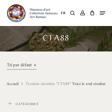
Skip
to
Menu
search
account
FR
Close
main
Menu
content
CTA88
Tri par défaut
Accueil
Produits identifiés “CTA88”
Voici le seul résultat
CATÉGORIES