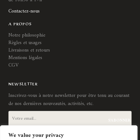
Contactez-nous
A PROPOS
Notre philosophie
Règles et usages
Livraisons et retours
Mentions légales
CGV
NEWSLETTER
Inscrivez-vous à notre newsletter pour être tenu au courant
de nos dernières nouveautés, activités, etc.
We value your privacy
J'accepte les
termes et conditions