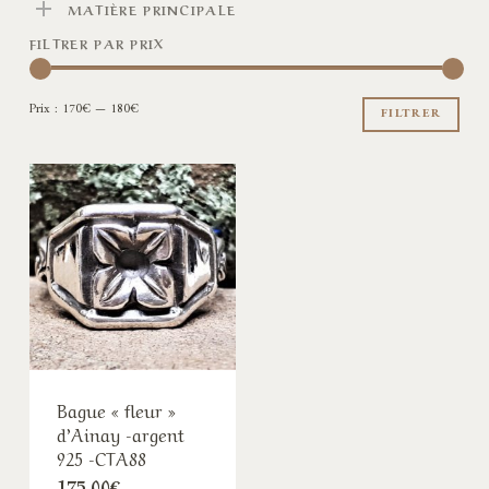
MATIÈRE PRINCIPALE
FILTRER PAR PRIX
Pri
Pri
Prix :
170€
—
180€
min
ma
FILTRER
Bague « fleur »
d’Ainay -argent
925 -CTA88
175,00
€