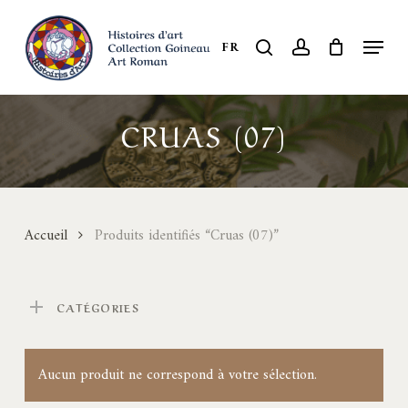
Skip
to
Menu
search
account
FR
Close
main
Menu
content
CRUAS (07)
Accueil
Produits identifiés “Cruas (07)”
CATÉGORIES
Aucun produit ne correspond à votre sélection.