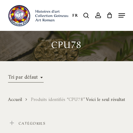
Skip
to
Menu
search
account
FR
Close
main
Menu
content
CPU78
Tri par défaut
Accueil
Produits identifiés “CPU78”
Voici le seul résultat
CATÉGORIES