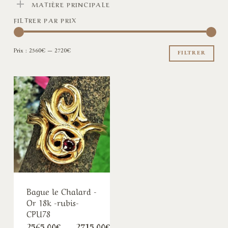
MATIÈRE PRINCIPALE
FILTRER PAR PRIX
Pri
Pri
Prix :
2560€
—
2720€
min
ma
FILTRER
Bague le Chalard -
Or 18k -rubis-
CPU78
Plage
2565,00
€
–
2715,00
€