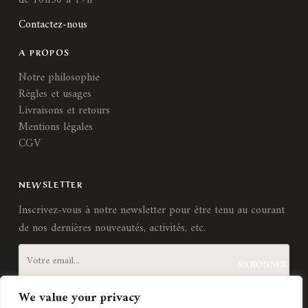
Contactez-nous
A PROPOS
Notre philosophie
Règles et usages
Livraisons et retours
Mentions légales
CGV
NEWSLETTER
Inscrivez-vous à notre newsletter pour être tenu au courant
de nos dernières nouveautés, activités, etc.
We value your privacy
J'accepte les
termes et conditions