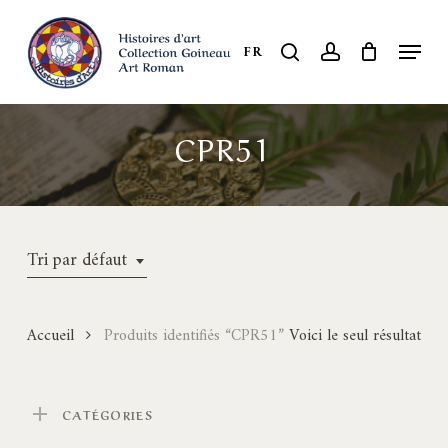
Skip
to
Menu
search
account
FR
Close
main
Menu
content
CPR51
Tri par défaut
Accueil
Produits identifiés “CPR51”
Voici le seul résultat
CATÉGORIES