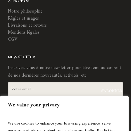
A PROPOS
Notre philosophie
Règles et usages
Livraisons et retours
Mentions légales
CGV
NEWSLETTER
Inscrivez-vous à notre newsletter pour être tenu au courant
de nos dernières nouveautés, activités, etc.
We value your privacy
J'accepte les
termes et conditions
We use cookies to enhance your browsing experience, serve
personalized ads or content, and analyze our traffic. By clicking