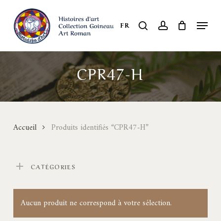
Skip
to
Menu
search
account
FR
Close
main
Menu
content
CPR47-H
Accueil
Produits identifiés “CPR47-H”
CATÉGORIES
Aucun produit ne correspond à votre sélection.