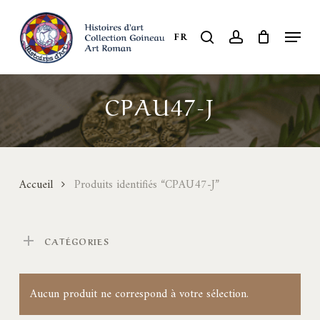
Skip
to
Menu
search
account
FR
Close
main
Menu
content
CPAU47-J
Accueil
Produits identifiés “CPAU47-J”
CATÉGORIES
Aucun produit ne correspond à votre sélection.