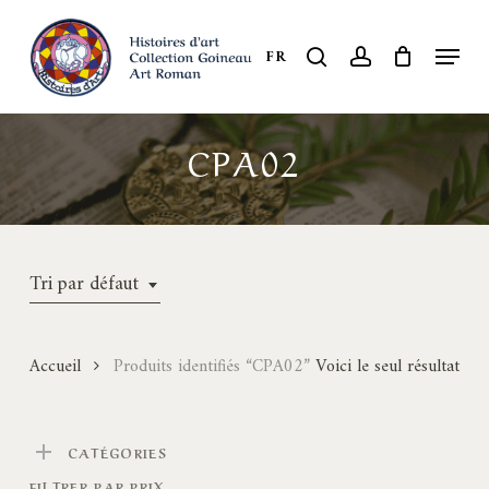
Skip
to
Menu
search
account
FR
Close
main
Menu
content
CPA02
Tri par défaut
Accueil
Produits identifiés “CPA02”
Voici le seul résultat
CATÉGORIES
FILTRER PAR PRIX