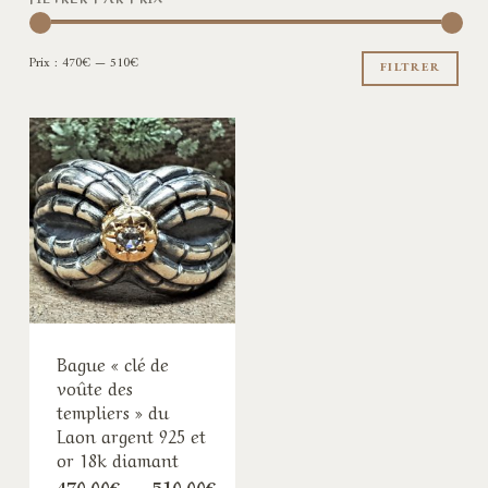
Pri
Pri
Prix :
470€
—
510€
min
ma
FILTRER
Bague « clé de
voûte des
templiers » du
Laon argent 925 et
or 18k diamant
Plage
470,00
€
–
510,00
€