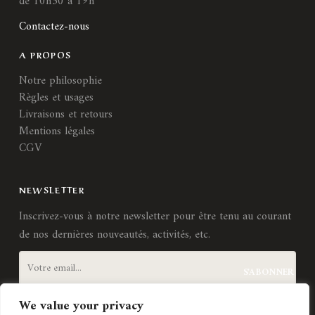
de 10h30 à 19h
Contactez-nous
A PROPOS
Notre philosophie
Règles et usages
Livraisons et retours
Mentions légales
CGV
NEWSLETTER
Inscrivez-vous à notre newsletter pour être tenu au courant
de nos dernières nouveautés, activités, etc.
We value your privacy
J'accepte les
termes et conditions