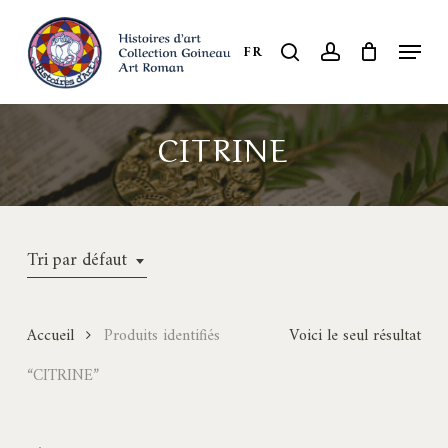
Skip
to
Menu
search
account
FR
Close
main
Menu
content
CITRINE
Tri par défaut
Accueil
Produits identifiés
Voici le seul résultat
“CITRINE”