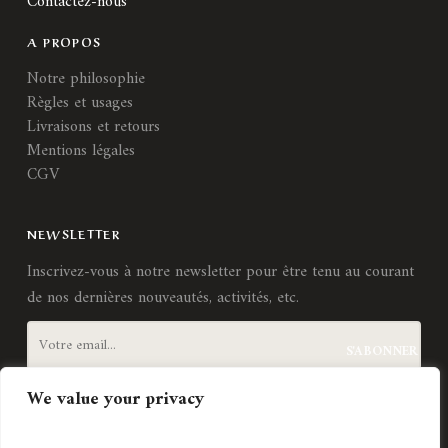
Contactez-nous
A PROPOS
Notre philosophie
Règles et usages
Livraisons et retours
Mentions légales
CGV
NEWSLETTER
Inscrivez-vous à notre newsletter pour être tenu au courant
de nos dernières nouveautés, activités, etc.
We value your privacy
J'accepte les
termes et conditions