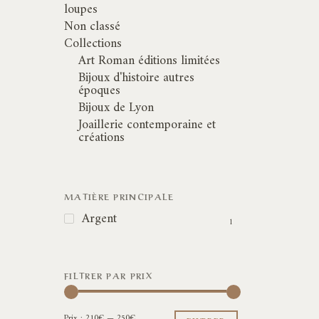
loupes
Non classé
Collections
Art Roman éditions limitées
Bijoux d'histoire autres
époques
Bijoux de Lyon
Joaillerie contemporaine et
créations
MATIÈRE PRINCIPALE
Argent
1
FILTRER PAR PRIX
Prix
Prix
Prix :
210€
—
250€