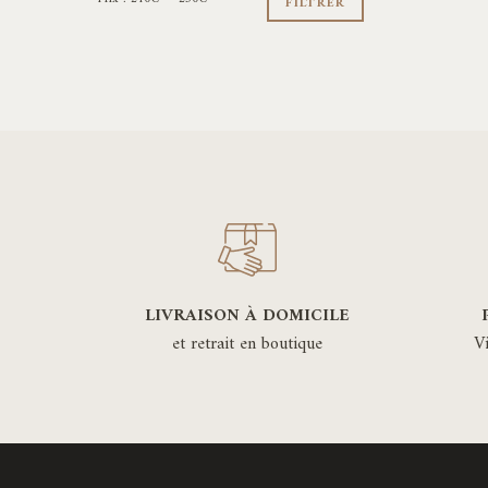
min
max
FILTRER
LIVRAISON À DOMICILE
et retrait en boutique
V