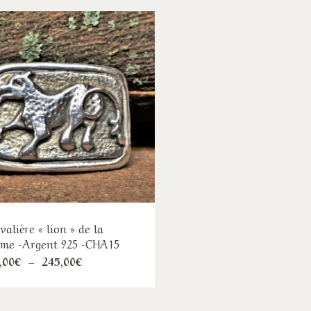
valière « lion » de la
me -Argent 925 -CHA15
Ce
Plage
,00
€
–
245,00
€
de
produit
prix :
210,00€
a
à