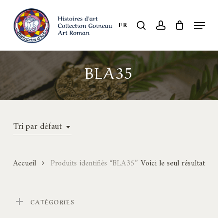
Skip
to
Menu
search
account
FR
Close
main
Menu
content
BLA35
Tri par défaut
Accueil
Produits identifiés “BLA35”
Voici le seul résultat
CATÉGORIES