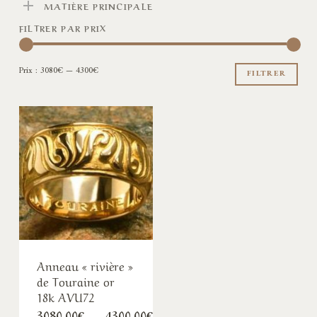
MATIÈRE PRINCIPALE
FILTRER PAR PRIX
Pri
Pri
Prix :
3080€
—
4300€
min
ma
FILTRER
Anneau « rivière »
de Touraine or
18k AVU72
Plage
3080,00
€
–
4300,00
€