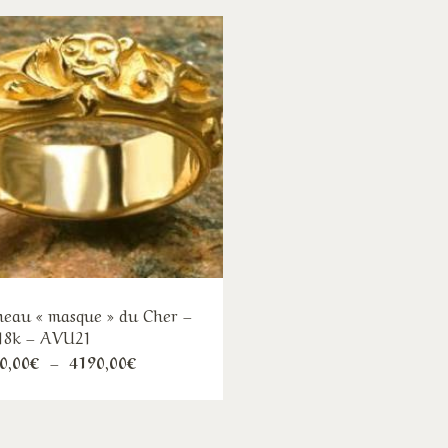
eau « masque » du Cher –
18k – AVU21
Ce
Plage
0,00
€
–
4190,00
€
de
produit
prix :
2060,00€
a
à
plusieurs
4190,00€