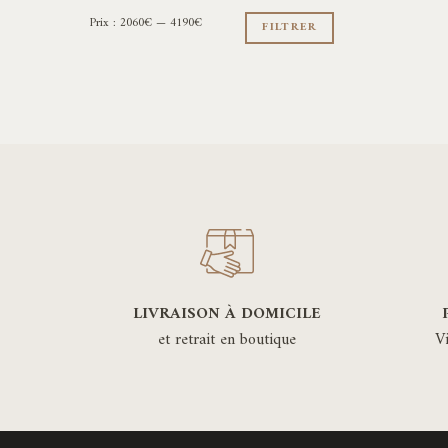
Prix
Prix
Prix :
2060€
—
4190€
min
max
FILTRER
LIVRAISON À DOMICILE
et retrait en boutique
V