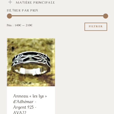
MATIÈRE PRINCIPALE
FILTRER PAR PRIX
Pri
Pri
Prix :
140€
—
210€
min
ma
FILTRER
Anneau « les lys »
d’Adhémar -
Argent 925 -
AVA22