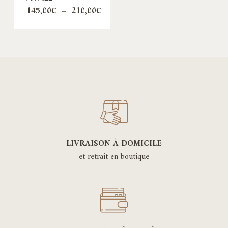
Plage
145,00
€
–
210,00
€
de
prix :
145,00€
à
210,00€
LIVRAISON À DOMICILE
et retrait en boutique