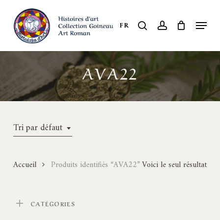
Skip
to
Menu
search
account
FR
Close
main
Menu
content
AVA22
Tri par défaut
Accueil
Produits identifiés “AVA22”
Voici le seul résultat
CATÉGORIES