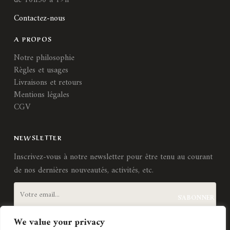
Contactez-nous
A PROPOS
Notre philosophie
Règles et usages
Livraisons et retours
Mentions légales
CGV
NEWSLETTER
Inscrivez-vous à notre newsletter pour être tenu au courant
de nos dernières nouveautés, activités, etc.
We value your privacy
J'accepte les
termes et conditions