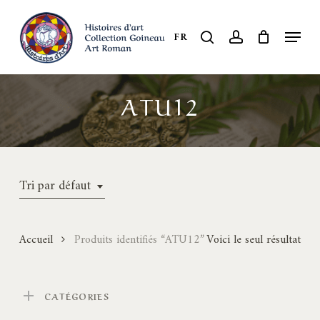
Skip
to
Menu
search
account
FR
Close
main
Menu
content
ATU12
Tri par défaut
Accueil
Produits identifiés “ATU12”
Voici le seul résultat
CATÉGORIES