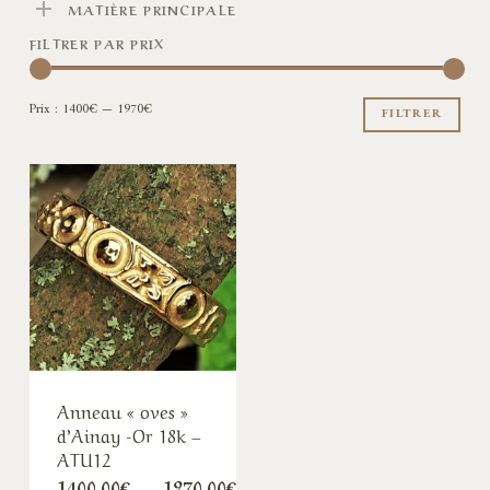
MATIÈRE PRINCIPALE
FILTRER PAR PRIX
Pri
Pri
Prix :
1400€
—
1970€
min
ma
FILTRER
Anneau « oves »
d’Ainay -Or 18k –
ATU12
Plage
1400,00
€
–
1970,00
€