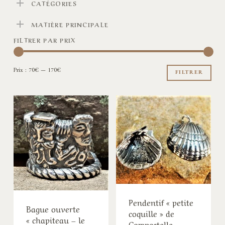
CATÉGORIES
MATIÈRE PRINCIPALE
FILTRER PAR PRIX
Pri
Pri
Prix :
70€
—
170€
min
ma
FILTRER
Pendentif « petite
Bague ouverte
coquille » de
« chapiteau – le
Compostelle -