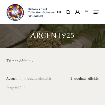
Skip
to
Menu
search
account
FR
Close
main
Menu
content
ARGENT925
Tri par défaut
Accueil
Produits identifiés
2 résultats affichés
“argent925”