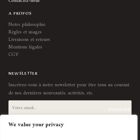
Contactez-nous
A PROPOS
Notre philosophie
Règles et usages
Livraisons et retours
Mentions légales
CGV
NEWSLETTER
Inscrivez-vous à notre newsletter pour être tenu au courant
de nos dernières nouveautés, activités, etc.
We value your privacy
J'accepte les
termes et conditions