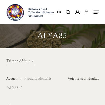
Skip
to
Menu
search
account
FR
Close
main
Menu
content
ALYA85
Tri par défaut
Accueil
Produits identifiés
Voici le seul résultat
“ALYA85”